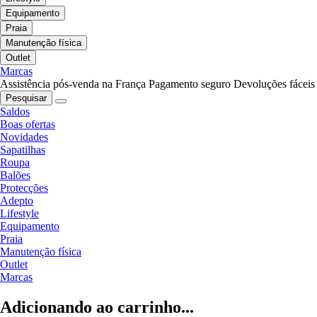
Equipamento
Praia
Manutenção física
Outlet
Marcas
Assistência pós-venda na França
Pagamento seguro
Devoluções fáceis
Pesquisar
Saldos
Boas ofertas
Novidades
Sapatilhas
Roupa
Balões
Protecções
Adepto
Lifestyle
Equipamento
Praia
Manutenção física
Outlet
Marcas
Adicionando ao carrinho...