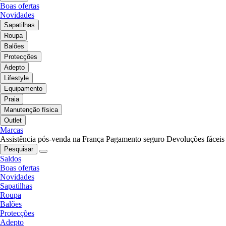
Boas ofertas
Novidades
Sapatilhas
Roupa
Balões
Protecções
Adepto
Lifestyle
Equipamento
Praia
Manutenção física
Outlet
Marcas
Assistência pós-venda na França
Pagamento seguro
Devoluções fáceis
Pesquisar
Saldos
Boas ofertas
Novidades
Sapatilhas
Roupa
Balões
Protecções
Adepto