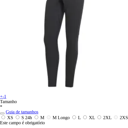
+-1
Tamanho
*
Guia de tamanhos
XS
S
24h
M
M Longo
L
XL
2XL
2XS
Este campo é obrigatório