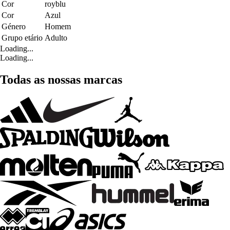
Cor
royblu
Cor
Azul
Género
Homem
Grupo etário
Adulto
Loading...
Loading...
Todas as nossas marcas