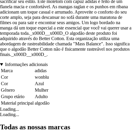
sacrificar seu estilo. Este moletom com capuz adidas é feito de um
flanela macia e confortável. As mangas raglan e os punhos em ribana
adicionam um toque casual e arrumado. Aproveite o conforto do seu
corte amplo, seja para descansar no sofá durante uma maratona de
filmes ou para sair e encontrar seus amigos. Um logo bordado na
manga dá um toque especial a este essencial que você vai querer usar a
temporada toda._x000D__x000D_O algodão deste produto foi
adquirido através do Better Cotton. Esta organização utiliza uma
abordagem de rastreabilidade chamada "Mass Balance". Isso significa
que o algodão Better Cotton não é fisicamente rastreável nos produtos
finais._x000D__x000D_.
Informações adicionais
Marca
adidas
Cor
wonblu
Cor
Azul
Género
Mulher
Grupo etário
Adulto
Material principal
algodão
Loading...
Loading...
Todas as nossas marcas