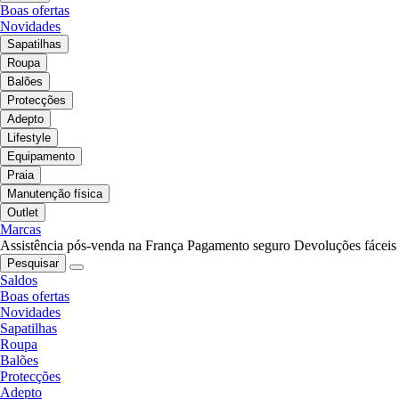
Boas ofertas
Novidades
Sapatilhas
Roupa
Balões
Protecções
Adepto
Lifestyle
Equipamento
Praia
Manutenção física
Outlet
Marcas
Assistência pós-venda na França
Pagamento seguro
Devoluções fáceis
Pesquisar
Saldos
Boas ofertas
Novidades
Sapatilhas
Roupa
Balões
Protecções
Adepto