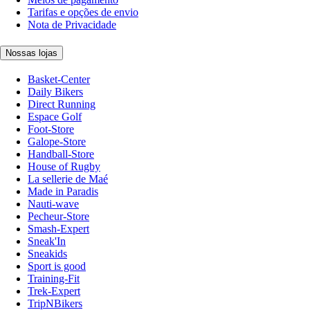
Tarifas e opções de envio
Nota de Privacidade
Nossas lojas
Basket-Center
Daily Bikers
Direct Running
Espace Golf
Foot-Store
Galope-Store
Handball-Store
House of Rugby
La sellerie de Maé
Made in Paradis
Nauti-wave
Pecheur-Store
Smash-Expert
Sneak'In
Sneakids
Sport is good
Training-Fit
Trek-Expert
TripNBikers