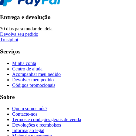
Entrega e devolução
30 dias para mudar de ideia
Devolva seu pedido
Trustpilot
Serviços
Minha conta
Centro de ajuda
Acompanhar meu pedido
Devolver meu pedido
Códigos promocionais
Sobre
Quem somos nós?
Contacte-nos
Termos e condições gerais de venda
Devoluções e reembolsos
Informação legal
Meios de pagamento