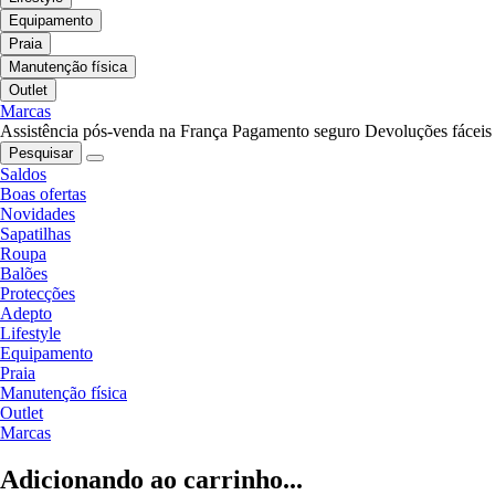
Equipamento
Praia
Manutenção física
Outlet
Marcas
Assistência pós-venda na França
Pagamento seguro
Devoluções fáceis
Pesquisar
Saldos
Boas ofertas
Novidades
Sapatilhas
Roupa
Balões
Protecções
Adepto
Lifestyle
Equipamento
Praia
Manutenção física
Outlet
Marcas
Adicionando ao carrinho...