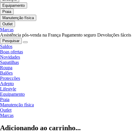
Equipamento
Praia
Manutenção física
Outlet
Marcas
Assistência pós-venda na França
Pagamento seguro
Devoluções fáceis
Pesquisar
Saldos
Boas ofertas
Novidades
Sapatilhas
Roupa
Balões
Protecções
Adepto
Lifestyle
Equipamento
Praia
Manutenção física
Outlet
Marcas
Adicionando ao carrinho...