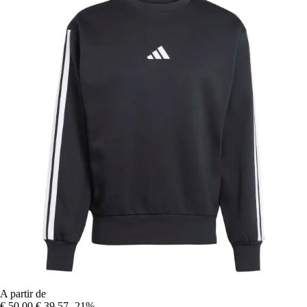
A partir de
€ 50,00
€ 39,57
-21%