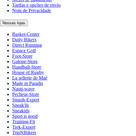
Tarifas e opções de envio
Nota de Privacidade
Nossas lojas
Basket-Center
Daily Bikers
Direct Running
Espace Golf
Foot-Store
Galope-Store
Handball-Store
House of Rugby
La sellerie de Maé
Made in Paradis
Nauti-wave
Pecheur-Store
Smash-Expert
Sneak'In
Sneakids
Sport is good
Training-Fit
Trek-Expert
TripNBikers