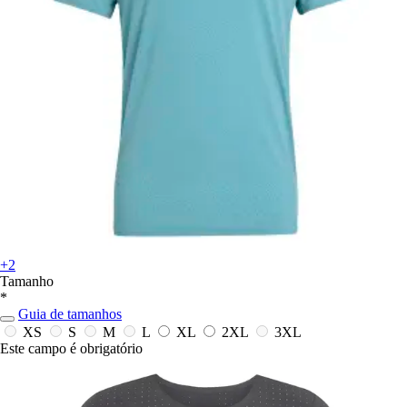
+2
Tamanho
*
Guia de tamanhos
XS
S
M
L
XL
2XL
3XL
Este campo é obrigatório