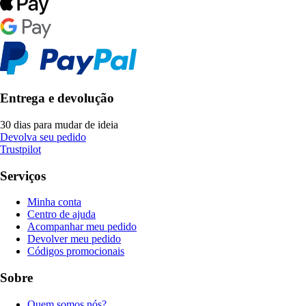
Entrega e devolução
30 dias para mudar de ideia
Devolva seu pedido
Trustpilot
Serviços
Minha conta
Centro de ajuda
Acompanhar meu pedido
Devolver meu pedido
Códigos promocionais
Sobre
Quem somos nós?