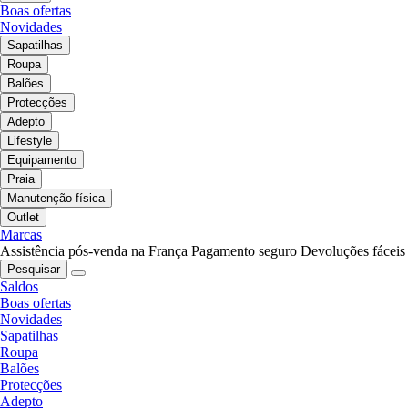
Boas ofertas
Novidades
Sapatilhas
Roupa
Balões
Protecções
Adepto
Lifestyle
Equipamento
Praia
Manutenção física
Outlet
Marcas
Assistência pós-venda na França
Pagamento seguro
Devoluções fáceis
Pesquisar
Saldos
Boas ofertas
Novidades
Sapatilhas
Roupa
Balões
Protecções
Adepto