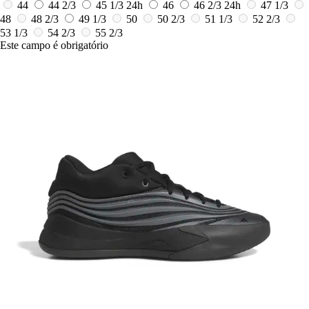
44
44 2/3
45 1/3
24h
46
46 2/3
24h
47 1/3
48
48 2/3
49 1/3
50
50 2/3
51 1/3
52 2/3
53 1/3
54 2/3
55 2/3
Este campo é obrigatório