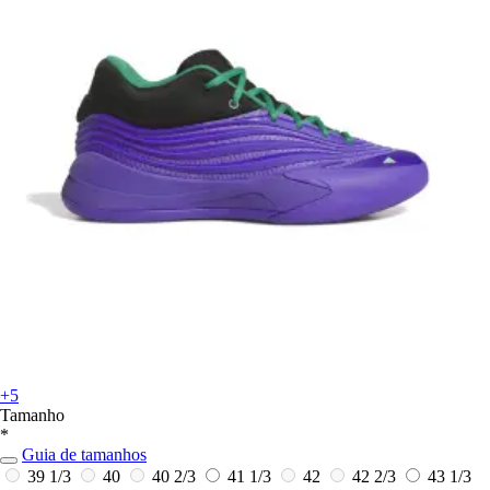
+5
Tamanho
*
Guia de tamanhos
39 1/3
40
40 2/3
41 1/3
42
42 2/3
43 1/3