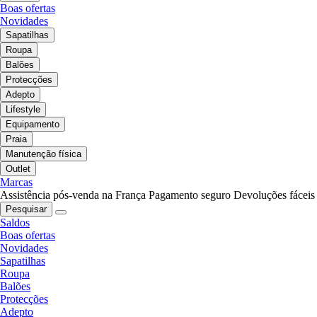
Boas ofertas
Novidades
Sapatilhas
Roupa
Balões
Protecções
Adepto
Lifestyle
Equipamento
Praia
Manutenção física
Outlet
Marcas
Assistência pós-venda na França
Pagamento seguro
Devoluções fáceis
Pesquisar
Saldos
Boas ofertas
Novidades
Sapatilhas
Roupa
Balões
Protecções
Adepto