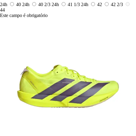
24h
40
24h
40 2/3
24h
41 1/3
24h
42
42 2/3
44
Este campo é obrigatório