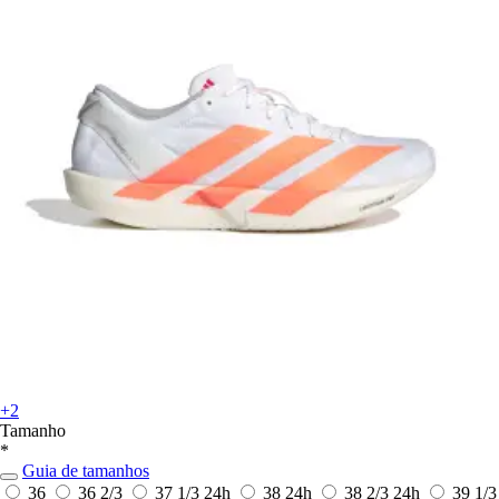
+2
Tamanho
*
Guia de tamanhos
36
36 2/3
37 1/3
24h
38
24h
38 2/3
24h
39 1/3