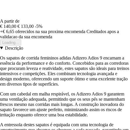
A partir de
€ 140,00
€ 133,00
-5%
+€ 6,65
oferecidos na sua proxima encomenda
Creditados apos a
validacao da sua encomenda
Loading...
Descrição
Os sapatos de corrida femininos adidas Adizero Adios 9 encarnam a
essência da performance e do conforto. Concebidos para as corredoras
que procuram leveza e reatividade, estes sapatos são ideais para treinos
intensivos e competições. Eles combinam tecnologia avançada e
design moderno, oferecendo um suporte ótimo e uma excelente tração
em diversos tipos de superfícies.
Com um cabedal em malha respirável, os Adizero Adios 9 garantem
uma ventilação adequada, permitindo que os seus pés se mantenham
frescos mesmo nas corridas mais longas. A construção inovadora do
sapato favorece um ajuste perfeito, minimizando assim os riscos de
irritação enquanto oferece uma boa estabilidade.
A entressola destes sapatos é equipada com uma tecnologia de
amortecimento que absorve os choques a cada passada, garantindo um