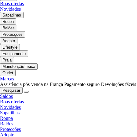
Boas ofertas
Novidades
Sapatilhas
Roupa
Balões
Protecções
Adepto
Lifestyle
Equipamento
Praia
Manutenção física
Outlet
Marcas
Assistência pós-venda na França
Pagamento seguro
Devoluções fáceis
Pesquisar
Saldos
Boas ofertas
Novidades
Sapatilhas
Roupa
Balões
Protecções
Adepto