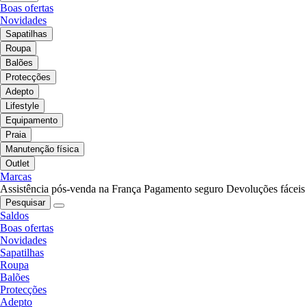
Boas ofertas
Novidades
Sapatilhas
Roupa
Balões
Protecções
Adepto
Lifestyle
Equipamento
Praia
Manutenção física
Outlet
Marcas
Assistência pós-venda na França
Pagamento seguro
Devoluções fáceis
Pesquisar
Saldos
Boas ofertas
Novidades
Sapatilhas
Roupa
Balões
Protecções
Adepto