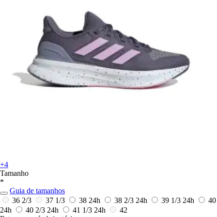
+4
Tamanho
*
Guia de tamanhos
36 2/3
37 1/3
38
24h
38 2/3
24h
39 1/3
24h
40
24h
40 2/3
24h
41 1/3
24h
42