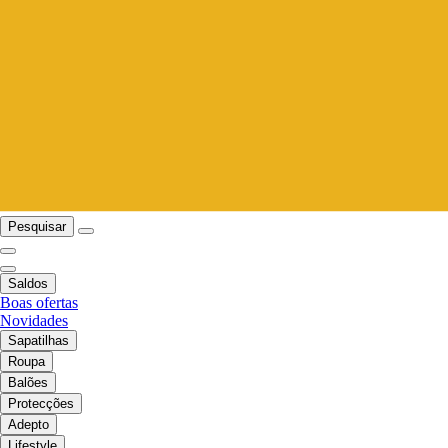
Pesquisar
Saldos
Boas ofertas
Novidades
Sapatilhas
Roupa
Balões
Protecções
Adepto
Lifestyle