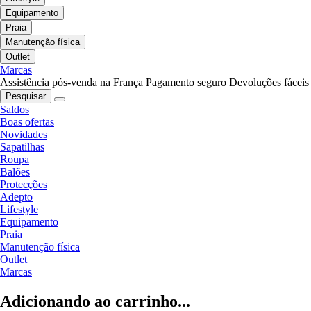
Equipamento
Praia
Manutenção física
Outlet
Marcas
Assistência pós-venda na França
Pagamento seguro
Devoluções fáceis
Pesquisar
Saldos
Boas ofertas
Novidades
Sapatilhas
Roupa
Balões
Protecções
Adepto
Lifestyle
Equipamento
Praia
Manutenção física
Outlet
Marcas
Adicionando ao carrinho...