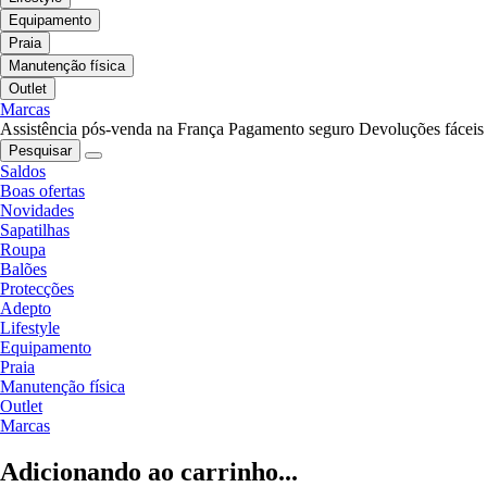
Equipamento
Praia
Manutenção física
Outlet
Marcas
Assistência pós-venda na França
Pagamento seguro
Devoluções fáceis
Pesquisar
Saldos
Boas ofertas
Novidades
Sapatilhas
Roupa
Balões
Protecções
Adepto
Lifestyle
Equipamento
Praia
Manutenção física
Outlet
Marcas
Adicionando ao carrinho...