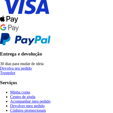
Entrega e devolução
30 dias para mudar de ideia
Devolva seu pedido
Trustpilot
Serviços
Minha conta
Centro de ajuda
Acompanhar meu pedido
Devolver meu pedido
Códigos promocionais