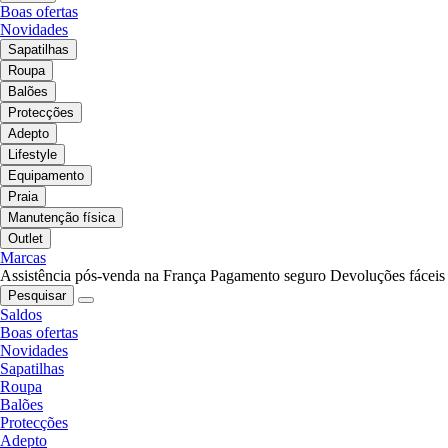
Boas ofertas
Novidades
Sapatilhas
Roupa
Balões
Protecções
Adepto
Lifestyle
Equipamento
Praia
Manutenção física
Outlet
Marcas
Assistência pós-venda na França
Pagamento seguro
Devoluções fáceis
Pesquisar
Saldos
Boas ofertas
Novidades
Sapatilhas
Roupa
Balões
Protecções
Adepto