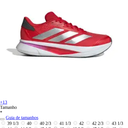
+13
Tamanho
*
Guia de tamanhos
39 1/3
40
40 2/3
41 1/3
42
42 2/3
43 1/3