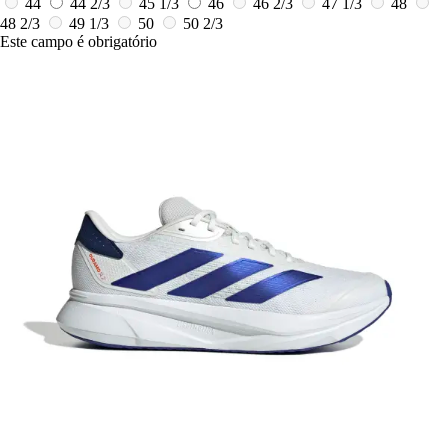
44
44 2/3
45 1/3
46
46 2/3
47 1/3
48
48 2/3
49 1/3
50
50 2/3
Este campo é obrigatório