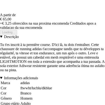
A partir de
€ 65,00
+€ 3,25
oferecidos na sua proxima encomenda
Creditados apos a
validacao da sua encomenda
Loading...
Descrição
Tu t'es inscrit à ta première course. D'ici là, tu dois t'entraîner. Cette
chaussure de running adidas t'accompagne tandis que tu développes ta
régularité, ta vitesse et ton endurance, um run após o outro. Leve e
estável, ela possui um cabedal em mesh respirável e uma entressola
LIGHTMOTION em toda a extensão que acompanha a tua passada. A
sola exterior Adiwear resistente garante uma aderência ótima no asfalto
ou na pista.
Informações adicionais
Marca
adidas
Cor
ftwwht/lucblu/dkblue
Cor
Branco
Género
Homem
Grupo etário
Adulto