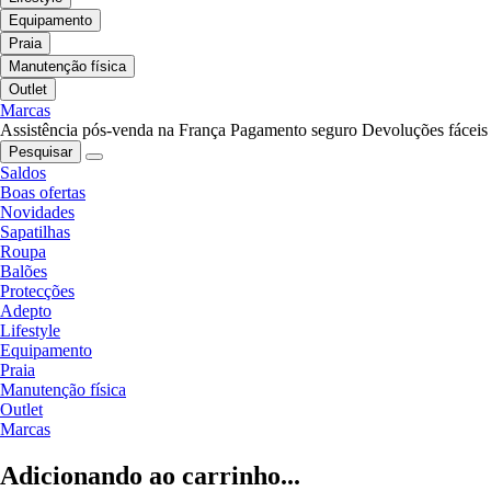
Equipamento
Praia
Manutenção física
Outlet
Marcas
Assistência pós-venda na França
Pagamento seguro
Devoluções fáceis
Pesquisar
Saldos
Boas ofertas
Novidades
Sapatilhas
Roupa
Balões
Protecções
Adepto
Lifestyle
Equipamento
Praia
Manutenção física
Outlet
Marcas
Adicionando ao carrinho...