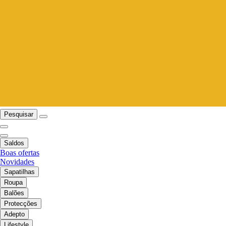
Pesquisar
Saldos
Boas ofertas
Novidades
Sapatilhas
Roupa
Balões
Protecções
Adepto
Lifestyle