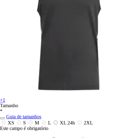
+1
Tamanho
*
Guia de tamanhos
XS
S
M
L
XL
24h
2XL
Este campo é obrigatório