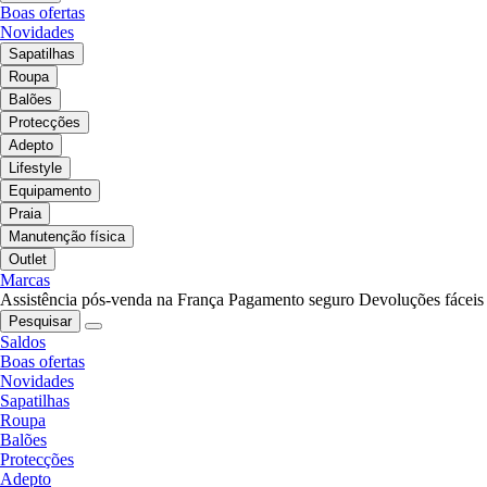
Boas ofertas
Novidades
Sapatilhas
Roupa
Balões
Protecções
Adepto
Lifestyle
Equipamento
Praia
Manutenção física
Outlet
Marcas
Assistência pós-venda na França
Pagamento seguro
Devoluções fáceis
Pesquisar
Saldos
Boas ofertas
Novidades
Sapatilhas
Roupa
Balões
Protecções
Adepto