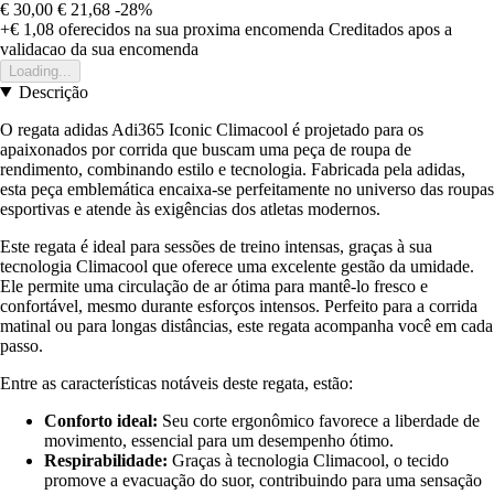
€ 30,00
€ 21,68
-28%
+€ 1,08
oferecidos na sua proxima encomenda
Creditados apos a
validacao da sua encomenda
Loading...
Descrição
O regata adidas Adi365 Iconic Climacool é projetado para os
apaixonados por corrida que buscam uma peça de roupa de
rendimento, combinando estilo e tecnologia. Fabricada pela adidas,
esta peça emblemática encaixa-se perfeitamente no universo das roupas
esportivas e atende às exigências dos atletas modernos.
Este regata é ideal para sessões de treino intensas, graças à sua
tecnologia Climacool que oferece uma excelente gestão da umidade.
Ele permite uma circulação de ar ótima para mantê-lo fresco e
confortável, mesmo durante esforços intensos. Perfeito para a corrida
matinal ou para longas distâncias, este regata acompanha você em cada
passo.
Entre as características notáveis deste regata, estão:
Conforto ideal:
Seu corte ergonômico favorece a liberdade de
movimento, essencial para um desempenho ótimo.
Respirabilidade:
Graças à tecnologia Climacool, o tecido
promove a evacuação do suor, contribuindo para uma sensação