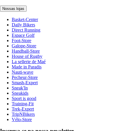
Nossas lojas
Basket-Center
Daily Bikers
Direct Running
Espace Golf
Foot-Store
Galope-Store
Handball-Store
House of Rugby
La sellerie de Maé
Made in Paradis
Nauti-wave
Pecheur-Store
Smash-Expert
Sneak'In
Sneakids
Sport is good
Training-Fit
Trek-Expert
TripNBikers
Vélo-Store
Inscreva-se na nossa newsletter