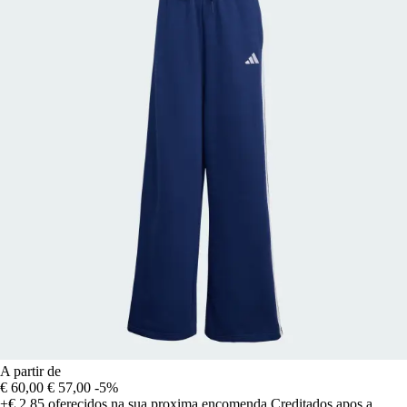
A partir de
€ 60,00
€ 57,00
-5%
+€ 2,85
oferecidos na sua proxima encomenda
Creditados apos a