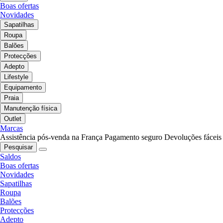
Boas ofertas
Novidades
Sapatilhas
Roupa
Balões
Protecções
Adepto
Lifestyle
Equipamento
Praia
Manutenção física
Outlet
Marcas
Assistência pós-venda na França
Pagamento seguro
Devoluções fáceis
Pesquisar
Saldos
Boas ofertas
Novidades
Sapatilhas
Roupa
Balões
Protecções
Adepto