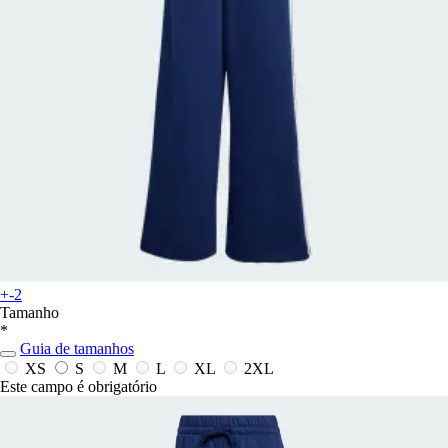
+-2
Tamanho
*
Guia de tamanhos
XS
S
M
L
XL
2XL
Este campo é obrigatório