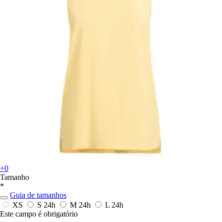
+0
Tamanho
*
Guia de tamanhos
XS
S
24h
M
24h
L
24h
Este campo é obrigatório