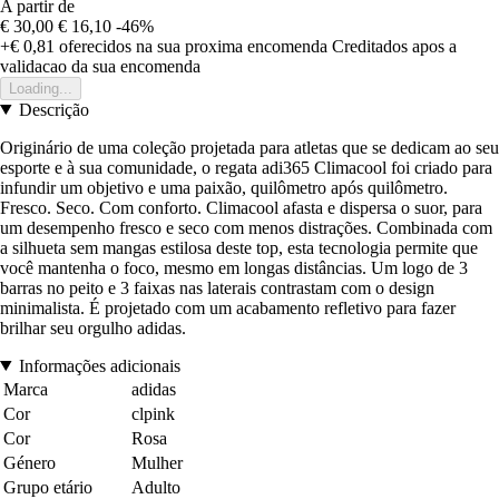
A partir de
€ 30,00
€ 16,10
-46%
+€ 0,81
oferecidos na sua proxima encomenda
Creditados apos a
validacao da sua encomenda
Loading...
Descrição
Originário de uma coleção projetada para atletas que se dedicam ao seu
esporte e à sua comunidade, o regata adi365 Climacool foi criado para
infundir um objetivo e uma paixão, quilômetro após quilômetro.
Fresco. Seco. Com conforto. Climacool afasta e dispersa o suor, para
um desempenho fresco e seco com menos distrações. Combinada com
a silhueta sem mangas estilosa deste top, esta tecnologia permite que
você mantenha o foco, mesmo em longas distâncias. Um logo de 3
barras no peito e 3 faixas nas laterais contrastam com o design
minimalista. É projetado com um acabamento refletivo para fazer
brilhar seu orgulho adidas.
Informações adicionais
Marca
adidas
Cor
clpink
Cor
Rosa
Género
Mulher
Grupo etário
Adulto