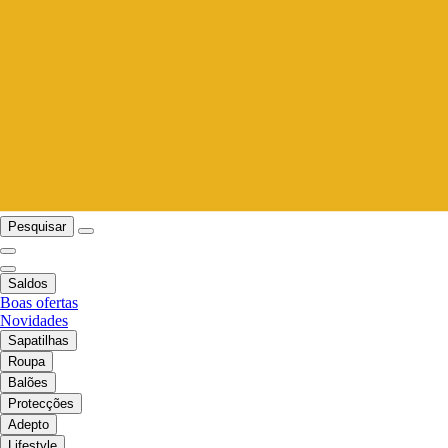
Pesquisar
Saldos
Boas ofertas
Novidades
Sapatilhas
Roupa
Balões
Protecções
Adepto
Lifestyle