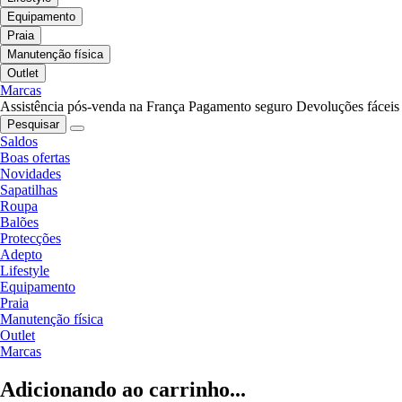
Equipamento
Praia
Manutenção física
Outlet
Marcas
Assistência pós-venda na França
Pagamento seguro
Devoluções fáceis
Pesquisar
Saldos
Boas ofertas
Novidades
Sapatilhas
Roupa
Balões
Protecções
Adepto
Lifestyle
Equipamento
Praia
Manutenção física
Outlet
Marcas
Adicionando ao carrinho...