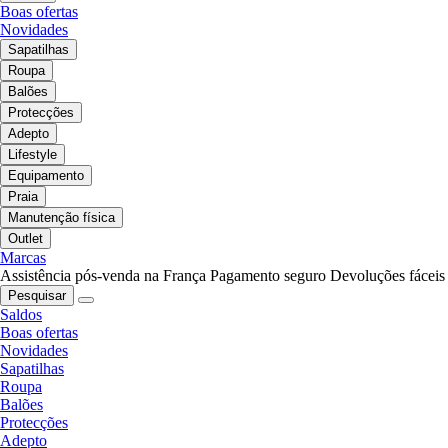
Boas ofertas
Novidades
Sapatilhas
Roupa
Balões
Protecções
Adepto
Lifestyle
Equipamento
Praia
Manutenção física
Outlet
Marcas
Assistência pós-venda na França
Pagamento seguro
Devoluções fáceis
Pesquisar
Saldos
Boas ofertas
Novidades
Sapatilhas
Roupa
Balões
Protecções
Adepto