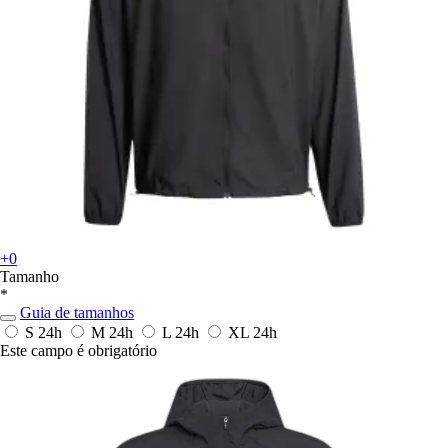
+0
Tamanho
*
Guia de tamanhos
S
24h
M
24h
L
24h
XL
24h
Este campo é obrigatório