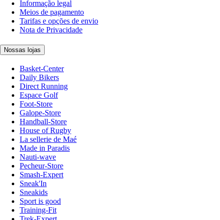
Informação legal
Meios de pagamento
Tarifas e opções de envio
Nota de Privacidade
Nossas lojas
Basket-Center
Daily Bikers
Direct Running
Espace Golf
Foot-Store
Galope-Store
Handball-Store
House of Rugby
La sellerie de Maé
Made in Paradis
Nauti-wave
Pecheur-Store
Smash-Expert
Sneak'In
Sneakids
Sport is good
Training-Fit
Trek-Expert