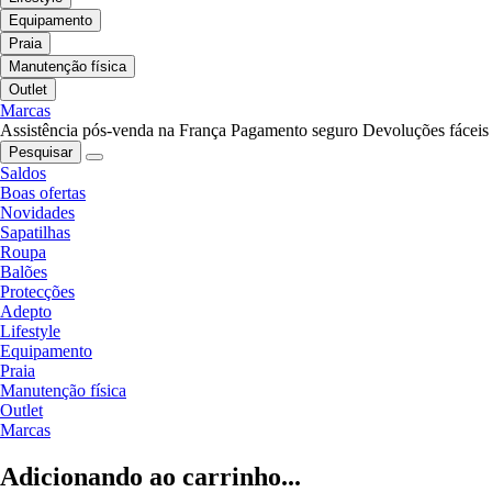
Equipamento
Praia
Manutenção física
Outlet
Marcas
Assistência pós-venda na França
Pagamento seguro
Devoluções fáceis
Pesquisar
Saldos
Boas ofertas
Novidades
Sapatilhas
Roupa
Balões
Protecções
Adepto
Lifestyle
Equipamento
Praia
Manutenção física
Outlet
Marcas
Adicionando ao carrinho...