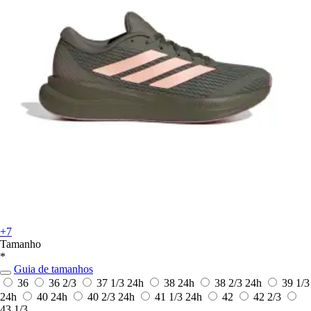
+7
Tamanho
*
Guia de tamanhos
36
36 2/3
37 1/3
24h
38
24h
38 2/3
24h
39 1/3
24h
40
24h
40 2/3
24h
41 1/3
24h
42
42 2/3
43 1/3