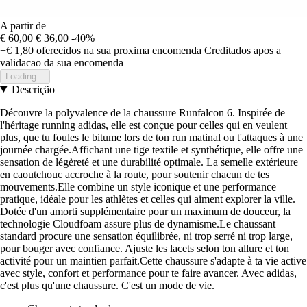
A partir de
€ 60,00
€ 36,00
-40%
+€ 1,80
oferecidos na sua proxima encomenda
Creditados apos a
validacao da sua encomenda
Loading...
Descrição
Découvre la polyvalence de la chaussure Runfalcon 6. Inspirée de
l'héritage running adidas, elle est conçue pour celles qui en veulent
plus, que tu foules le bitume lors de ton run matinal ou t'attaques à une
journée chargée.Affichant une tige textile et synthétique, elle offre une
sensation de légèreté et une durabilité optimale. La semelle extérieure
en caoutchouc accroche à la route, pour soutenir chacun de tes
mouvements.Elle combine un style iconique et une performance
pratique, idéale pour les athlètes et celles qui aiment explorer la ville.
Dotée d'un amorti supplémentaire pour un maximum de douceur, la
technologie Cloudfoam assure plus de dynamisme.Le chaussant
standard procure une sensation équilibrée, ni trop serré ni trop large,
pour bouger avec confiance. Ajuste les lacets selon ton allure et ton
activité pour un maintien parfait.Cette chaussure s'adapte à ta vie active
avec style, confort et performance pour te faire avancer. Avec adidas,
c'est plus qu'une chaussure. C'est un mode de vie.