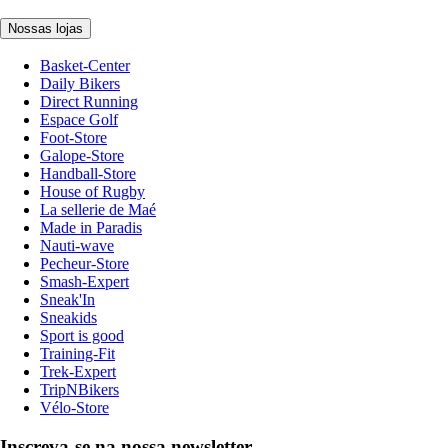
Nossas lojas
Basket-Center
Daily Bikers
Direct Running
Espace Golf
Foot-Store
Galope-Store
Handball-Store
House of Rugby
La sellerie de Maé
Made in Paradis
Nauti-wave
Pecheur-Store
Smash-Expert
Sneak'In
Sneakids
Sport is good
Training-Fit
Trek-Expert
TripNBikers
Vélo-Store
Inscreva-se na nossa newsletter