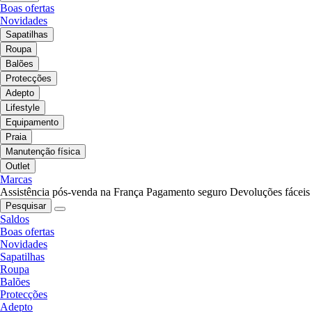
Boas ofertas
Novidades
Sapatilhas
Roupa
Balões
Protecções
Adepto
Lifestyle
Equipamento
Praia
Manutenção física
Outlet
Marcas
Assistência pós-venda na França
Pagamento seguro
Devoluções fáceis
Pesquisar
Saldos
Boas ofertas
Novidades
Sapatilhas
Roupa
Balões
Protecções
Adepto