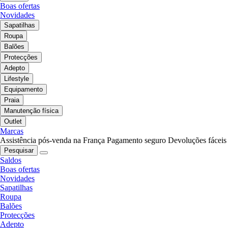
Boas ofertas
Novidades
Sapatilhas
Roupa
Balões
Protecções
Adepto
Lifestyle
Equipamento
Praia
Manutenção física
Outlet
Marcas
Assistência pós-venda na França
Pagamento seguro
Devoluções fáceis
Pesquisar
Saldos
Boas ofertas
Novidades
Sapatilhas
Roupa
Balões
Protecções
Adepto