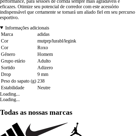
performance, para sessões de corrida sempre mais agradáveis e
eficazes. Otimize seu potencial de corredor com este acessório
indispensável que certamente se tornará um aliado fiel em seu percurso
esportivo.
Informações adicionais
Marca
adidas
Cor
mutprp/lurabl/legink
Cor
Roxo
Género
Homem
Grupo etário
Adulto
Sortido
Adizero
Drop
9 mm
Peso do sapato (g)
238
Estabilidade
Neutre
Loading...
Loading...
Todas as nossas marcas