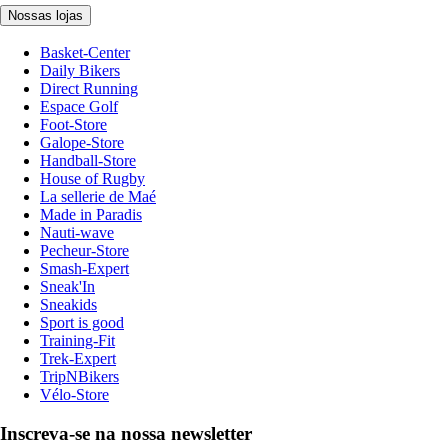
Nossas lojas
Basket-Center
Daily Bikers
Direct Running
Espace Golf
Foot-Store
Galope-Store
Handball-Store
House of Rugby
La sellerie de Maé
Made in Paradis
Nauti-wave
Pecheur-Store
Smash-Expert
Sneak'In
Sneakids
Sport is good
Training-Fit
Trek-Expert
TripNBikers
Vélo-Store
Inscreva-se na nossa newsletter