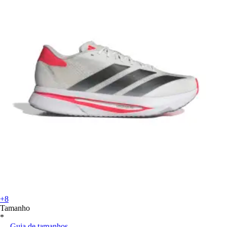
+8
Tamanho
*
Guia de tamanhos