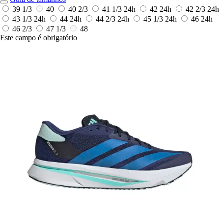
39 1/3
40
40 2/3
41 1/3
24h
42
24h
42 2/3
24h
43 1/3
24h
44
24h
44 2/3
24h
45 1/3
24h
46
24h
46 2/3
47 1/3
48
Este campo é obrigatório