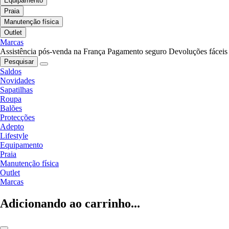
Equipamento
Praia
Manutenção física
Outlet
Marcas
Assistência pós-venda na França
Pagamento seguro
Devoluções fáceis
Pesquisar
Saldos
Novidades
Sapatilhas
Roupa
Balões
Protecções
Adepto
Lifestyle
Equipamento
Praia
Manutenção física
Outlet
Marcas
Adicionando ao carrinho...