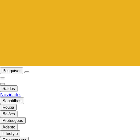
Pesquisar
Saldos
Novidades
Sapatilhas
Roupa
Balões
Protecções
Adepto
Lifestyle