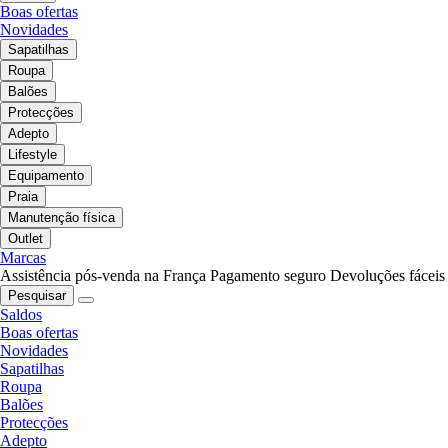
Boas ofertas
Novidades
Sapatilhas
Roupa
Balões
Protecções
Adepto
Lifestyle
Equipamento
Praia
Manutenção física
Outlet
Marcas
Assistência pós-venda na França
Pagamento seguro
Devoluções fáceis
Pesquisar
Saldos
Boas ofertas
Novidades
Sapatilhas
Roupa
Balões
Protecções
Adepto