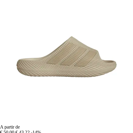
A partir de
€ 50,00
€ 43,22
-14%