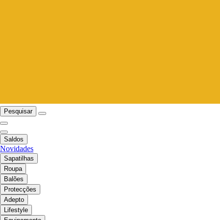
Pesquisar
Saldos
Novidades
Sapatilhas
Roupa
Balões
Protecções
Adepto
Lifestyle