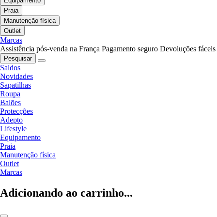
Equipamento
Praia
Manutenção física
Outlet
Marcas
Assistência pós-venda na França
Pagamento seguro
Devoluções fáceis
Pesquisar
Saldos
Novidades
Sapatilhas
Roupa
Balões
Protecções
Adepto
Lifestyle
Equipamento
Praia
Manutenção física
Outlet
Marcas
Adicionando ao carrinho...