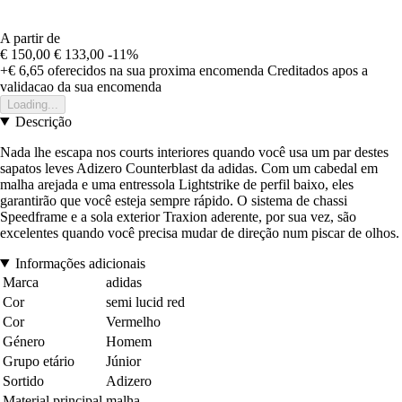
A partir de
€ 150,00
€ 133,00
-11%
+€ 6,65
oferecidos na sua proxima encomenda
Creditados apos a
validacao da sua encomenda
Loading...
Descrição
Nada lhe escapa nos courts interiores quando você usa um par destes
sapatos leves Adizero Counterblast da adidas. Com um cabedal em
malha arejada e uma entressola Lightstrike de perfil baixo, eles
garantirão que você esteja sempre rápido. O sistema de chassi
Speedframe e a sola exterior Traxion aderente, por sua vez, são
excelentes quando você precisa mudar de direção num piscar de olhos.
Informações adicionais
Marca
adidas
Cor
semi lucid red
Cor
Vermelho
Género
Homem
Grupo etário
Júnior
Sortido
Adizero
Material principal
malha