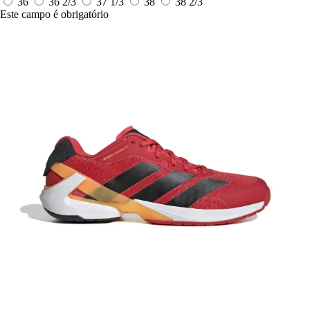
36
36 2/3
37 1/3
38
38 2/3
Este campo é obrigatório