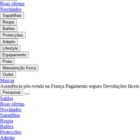
Boas ofertas
Novidades
Sapatilhas
Roupa
Balões
Protecções
Adepto
Lifestyle
Equipamento
Praia
Manutenção física
Outlet
Marcas
Assistência pós-venda na França
Pagamento seguro
Devoluções fáceis
Pesquisar
Saldos
Boas ofertas
Novidades
Sapatilhas
Roupa
Balões
Protecções
Adepto