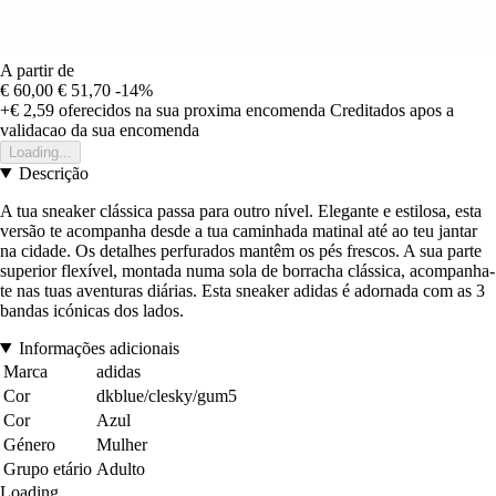
A partir de
€ 60,00
€ 51,70
-14%
+€ 2,59
oferecidos na sua proxima encomenda
Creditados apos a
validacao da sua encomenda
Loading...
Descrição
A tua sneaker clássica passa para outro nível. Elegante e estilosa, esta
versão te acompanha desde a tua caminhada matinal até ao teu jantar
na cidade. Os detalhes perfurados mantêm os pés frescos. A sua parte
superior flexível, montada numa sola de borracha clássica, acompanha-
te nas tuas aventuras diárias. Esta sneaker adidas é adornada com as 3
bandas icónicas dos lados.
Informações adicionais
Marca
adidas
Cor
dkblue/clesky/gum5
Cor
Azul
Género
Mulher
Grupo etário
Adulto
Loading...