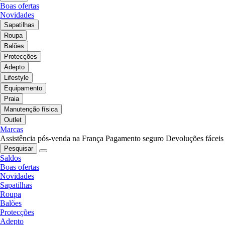
Boas ofertas
Novidades
Sapatilhas
Roupa
Balões
Protecções
Adepto
Lifestyle
Equipamento
Praia
Manutenção física
Outlet
Marcas
Assistência pós-venda na França
Pagamento seguro
Devoluções fáceis
Pesquisar
Saldos
Boas ofertas
Novidades
Sapatilhas
Roupa
Balões
Protecções
Adepto