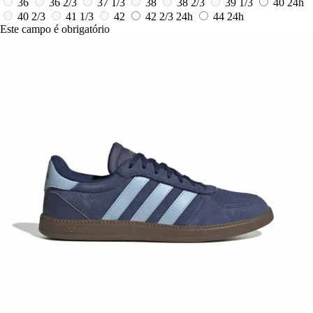
36
36 2/3
37 1/3
38
38 2/3
39 1/3
40
24h
40 2/3
41 1/3
42
42 2/3
24h
44
24h
Este campo é obrigatório