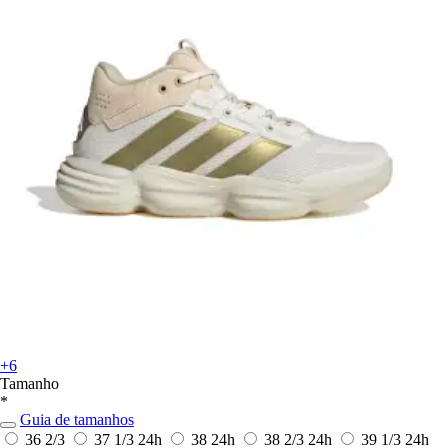
+6
Tamanho
*
Guia de tamanhos
36 2/3
37 1/3
24h
38
24h
38 2/3
24h
39 1/3
24h