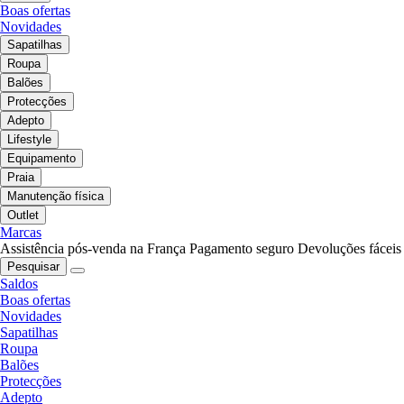
Boas ofertas
Novidades
Sapatilhas
Roupa
Balões
Protecções
Adepto
Lifestyle
Equipamento
Praia
Manutenção física
Outlet
Marcas
Assistência pós-venda na França
Pagamento seguro
Devoluções fáceis
Pesquisar
Saldos
Boas ofertas
Novidades
Sapatilhas
Roupa
Balões
Protecções
Adepto