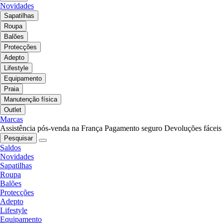
Novidades
Sapatilhas
Roupa
Balões
Protecções
Adepto
Lifestyle
Equipamento
Praia
Manutenção física
Outlet
Marcas
Assistência pós-venda na França
Pagamento seguro
Devoluções fáceis
Pesquisar
Saldos
Novidades
Sapatilhas
Roupa
Balões
Protecções
Adepto
Lifestyle
Equipamento