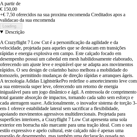
A partir de
€ 150,00
+€ 7,50
oferecidos na sua proxima encomenda
Creditados apos a
validacao da sua encomenda
Loading...
Descrição
A Crazyflight 7 Low Cut é a personificação da agilidade e da
velocidade, projetada para aqueles que se destacam em transições
rápidas e energia explosiva em campo. Este calçado focado em
desempenho possui um cabedal em mesh habilidosamente elaborado,
oferecendo um ajuste leve e respirável que se adapta aos movimentos
rápidos. O seu design de colarinho baixo melhora a mobilidade do
tornozelo, permitindo mudanças de direção rápidas e arranques ágeis.
A tecnologia Adidas LightstrikePro redefine o amortecimento leve com
a sua entressola super leve, oferecendo um retorno de energia
inigualável para um jogo dinâmico e ágil. A entressola de comprimento
total garante absorção de impactos, tornando cada salto sem esforço e
cada aterragem suave. Adicionalmente, o inovador sistema de torção 3-
em-1 oferece estabilidade lateral sem sacrificar a flexibilidade,
apoiando movimentos agressivos multidirecionais. Projetada para
superfícies interiores, a Crazyflight 7 Low Cut apresenta uma sola
exterior em borracha não marcante para uma tração ideal. Com o seu
estilo expressivo e apelo cultural, este calçado não é apenas uma
questão de desempenho, mas também uma declaração ousada no