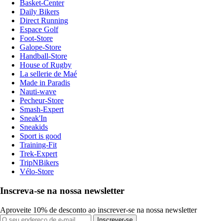
Basket-Center
Daily Bikers
Direct Running
Espace Golf
Foot-Store
Galope-Store
Handball-Store
House of Rugby
La sellerie de Maé
Made in Paradis
Nauti-wave
Pecheur-Store
Smash-Expert
Sneak'In
Sneakids
Sport is good
Training-Fit
Trek-Expert
TripNBikers
Vélo-Store
Inscreva-se na nossa newsletter
Aproveite 10% de desconto ao inscrever-se na nossa newsletter
Inscrever-se