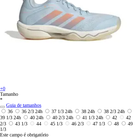
+0
Tamanho
*
Guia de tamanhos
36
36 2/3
24h
37 1/3
24h
38
24h
38 2/3
24h
39 1/3
24h
40
24h
40 2/3
24h
41 1/3
24h
42
42
2/3
43 1/3
44
45 1/3
46 2/3
47 1/3
48
49
1/3
Este campo é obrigatório