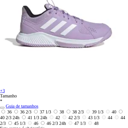
+3
Tamanho
*
Guia de tamanhos
36
36 2/3
37 1/3
38
38 2/3
39 1/3
40
40 2/3
24h
41 1/3
24h
42
42 2/3
43 1/3
44
44
2/3
45 1/3
46
46 2/3
24h
47 1/3
48