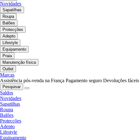
Novidades
Sapatilhas
Roupa
Balões
Protecções
Adepto
Lifestyle
Equipamento
Praia
Manutenção física
Outlet
Marcas
Assistência pós-venda na França
Pagamento seguro
Devoluções fáceis
Pesquisar
Saldos
Novidades
Sapatilhas
Roupa
Balões
Protecções
Adepto
Lifestyle
Equipamento