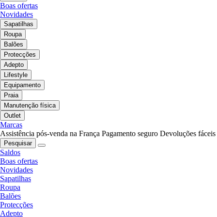
Boas ofertas
Novidades
Sapatilhas
Roupa
Balões
Protecções
Adepto
Lifestyle
Equipamento
Praia
Manutenção física
Outlet
Marcas
Assistência pós-venda na França
Pagamento seguro
Devoluções fáceis
Pesquisar
Saldos
Boas ofertas
Novidades
Sapatilhas
Roupa
Balões
Protecções
Adepto