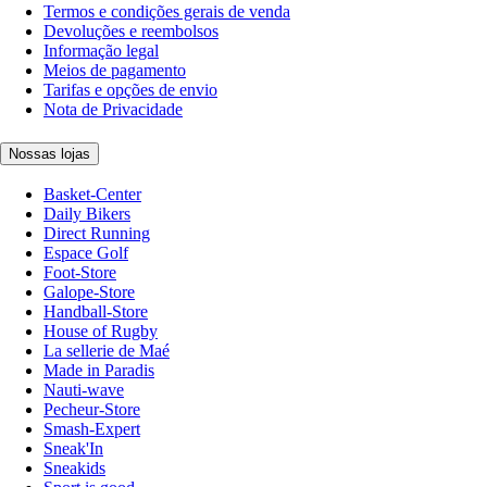
Termos e condições gerais de venda
Devoluções e reembolsos
Informação legal
Meios de pagamento
Tarifas e opções de envio
Nota de Privacidade
Nossas lojas
Basket-Center
Daily Bikers
Direct Running
Espace Golf
Foot-Store
Galope-Store
Handball-Store
House of Rugby
La sellerie de Maé
Made in Paradis
Nauti-wave
Pecheur-Store
Smash-Expert
Sneak'In
Sneakids