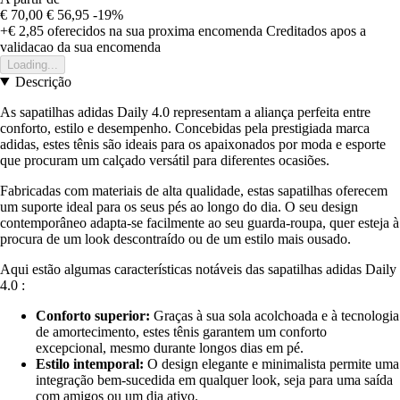
€ 70,00
€ 56,95
-19%
+€ 2,85
oferecidos na sua proxima encomenda
Creditados apos a
validacao da sua encomenda
Loading...
Descrição
As sapatilhas adidas Daily 4.0 representam a aliança perfeita entre
conforto, estilo e desempenho. Concebidas pela prestigiada marca
adidas, estes tênis são ideais para os apaixonados por moda e esporte
que procuram um calçado versátil para diferentes ocasiões.
Fabricadas com materiais de alta qualidade, estas sapatilhas oferecem
um suporte ideal para os seus pés ao longo do dia. O seu design
contemporâneo adapta-se facilmente ao seu guarda-roupa, quer esteja à
procura de um look descontraído ou de um estilo mais ousado.
Aqui estão algumas características notáveis das sapatilhas adidas Daily
4.0 :
Conforto superior:
Graças à sua sola acolchoada e à tecnologia
de amortecimento, estes tênis garantem um conforto
excepcional, mesmo durante longos dias em pé.
Estilo intemporal:
O design elegante e minimalista permite uma
integração bem-sucedida em qualquer look, seja para uma saída
com amigos ou um dia ativo.