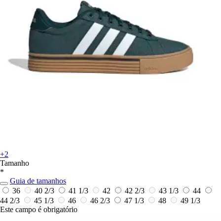
+2
Tamanho
*
Guia de tamanhos
36
40 2/3
41 1/3
42
42 2/3
43 1/3
44
44 2/3
45 1/3
46
46 2/3
47 1/3
48
49 1/3
Este campo é obrigatório