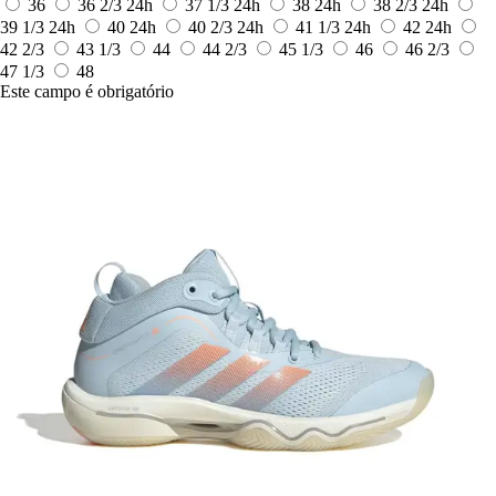
36
36 2/3
24h
37 1/3
24h
38
24h
38 2/3
24h
39 1/3
24h
40
24h
40 2/3
24h
41 1/3
24h
42
24h
42 2/3
43 1/3
44
44 2/3
45 1/3
46
46 2/3
47 1/3
48
Este campo é obrigatório