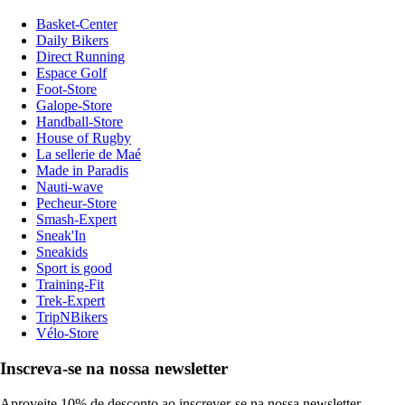
Basket-Center
Daily Bikers
Direct Running
Espace Golf
Foot-Store
Galope-Store
Handball-Store
House of Rugby
La sellerie de Maé
Made in Paradis
Nauti-wave
Pecheur-Store
Smash-Expert
Sneak'In
Sneakids
Sport is good
Training-Fit
Trek-Expert
TripNBikers
Vélo-Store
Inscreva-se na nossa newsletter
Aproveite 10% de desconto ao inscrever-se na nossa newsletter