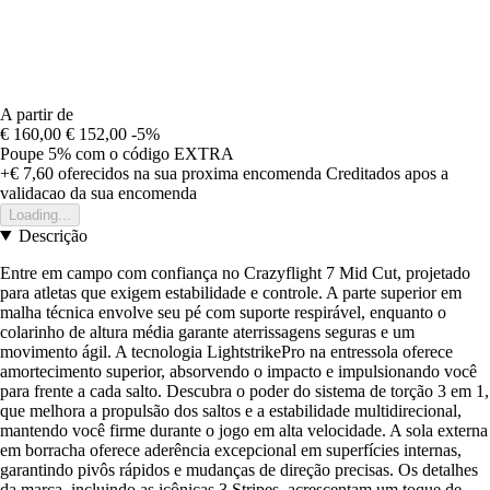
A partir de
€ 160,00
€ 152,00
-5%
Poupe 5%
com o código
EXTRA
+€ 7,60
oferecidos na sua proxima encomenda
Creditados apos a
validacao da sua encomenda
Loading...
Descrição
Entre em campo com confiança no Crazyflight 7 Mid Cut, projetado
para atletas que exigem estabilidade e controle. A parte superior em
malha técnica envolve seu pé com suporte respirável, enquanto o
colarinho de altura média garante aterrissagens seguras e um
movimento ágil. A tecnologia LightstrikePro na entressola oferece
amortecimento superior, absorvendo o impacto e impulsionando você
para frente a cada salto. Descubra o poder do sistema de torção 3 em 1,
que melhora a propulsão dos saltos e a estabilidade multidirecional,
mantendo você firme durante o jogo em alta velocidade. A sola externa
em borracha oferece aderência excepcional em superfícies internas,
garantindo pivôs rápidos e mudanças de direção precisas. Os detalhes
da marca, incluindo as icônicas 3 Stripes, acrescentam um toque de