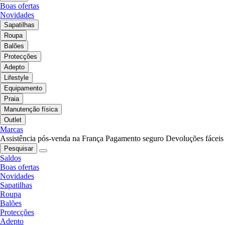
Boas ofertas
Novidades
Sapatilhas
Roupa
Balões
Protecções
Adepto
Lifestyle
Equipamento
Praia
Manutenção física
Outlet
Marcas
Assistência pós-venda na França
Pagamento seguro
Devoluções fáceis
Pesquisar
Saldos
Boas ofertas
Novidades
Sapatilhas
Roupa
Balões
Protecções
Adepto