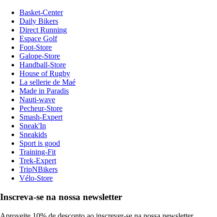
Basket-Center
Daily Bikers
Direct Running
Espace Golf
Foot-Store
Galope-Store
Handball-Store
House of Rugby
La sellerie de Maé
Made in Paradis
Nauti-wave
Pecheur-Store
Smash-Expert
Sneak'In
Sneakids
Sport is good
Training-Fit
Trek-Expert
TripNBikers
Vélo-Store
Inscreva-se na nossa newsletter
Aproveite 10% de desconto ao inscrever-se na nossa newsletter