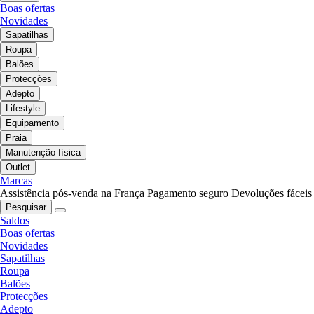
Boas ofertas
Novidades
Sapatilhas
Roupa
Balões
Protecções
Adepto
Lifestyle
Equipamento
Praia
Manutenção física
Outlet
Marcas
Assistência pós-venda na França
Pagamento seguro
Devoluções fáceis
Pesquisar
Saldos
Boas ofertas
Novidades
Sapatilhas
Roupa
Balões
Protecções
Adepto