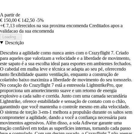
A partir de
€ 150,00
€ 142,50
-5%
+€ 7,13
oferecidos na sua proxima encomenda
Creditados apos a
validacao da sua encomenda
Loading...
Descrição
Descubra a agilidade como nunca antes com o Crazyflight 7. Criado
para aqueles que valorizam a velocidade e a liberdade de movimento,
este sapato é a sua escolha ideal para esportes em ambientes fechados.
O cabedal em malha leve e técnica se adapta ao seu pé, oferecendo
tanto flexibilidade quanto ventilação, enquanto a construção de
colarinho baixo maximiza a liberdade de movimento do seu tornozelo.
No coração do Crazyflight 7 está a entressola LightstrikePro, que
proporciona um amortecimento suave e um retorno de energia
explosivo a cada salto e corrida. Junto com uma camada secundária
Lightstrike, oferece estabilidade e sensação de contato com o chão,
garantindo que você mantenha o controle mesmo em alta velocidade.
O sistema de torção 3-em-1 melhora a propulsão durante os saltos sem
comprometer a agilidade, dando a você a confiança necessária para
movimentos agressivos. Além disso, a sola Adiwear garante uma
tração confiável em todas as superfícies internas, tornando cada passo
leve e controlado. Com um design ousado, o Crazyflight 7 não apenas