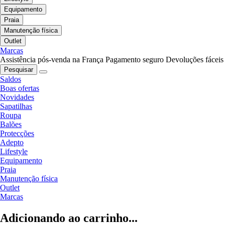
Equipamento
Praia
Manutenção física
Outlet
Marcas
Assistência pós-venda na França
Pagamento seguro
Devoluções fáceis
Pesquisar
Saldos
Boas ofertas
Novidades
Sapatilhas
Roupa
Balões
Protecções
Adepto
Lifestyle
Equipamento
Praia
Manutenção física
Outlet
Marcas
Adicionando ao carrinho...