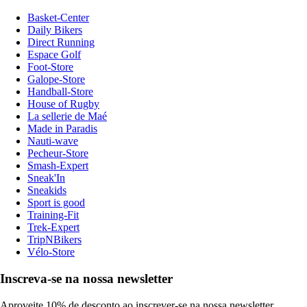
Basket-Center
Daily Bikers
Direct Running
Espace Golf
Foot-Store
Galope-Store
Handball-Store
House of Rugby
La sellerie de Maé
Made in Paradis
Nauti-wave
Pecheur-Store
Smash-Expert
Sneak'In
Sneakids
Sport is good
Training-Fit
Trek-Expert
TripNBikers
Vélo-Store
Inscreva-se na nossa newsletter
Aproveite 10% de desconto ao inscrever-se na nossa newsletter