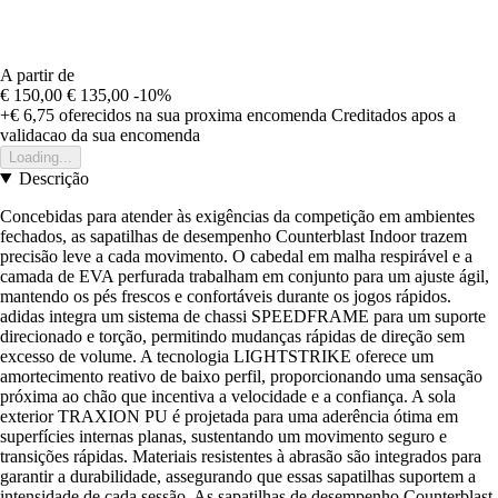
A partir de
€ 150,00
€ 135,00
-10%
+€ 6,75
oferecidos na sua proxima encomenda
Creditados apos a
validacao da sua encomenda
Loading...
Descrição
Concebidas para atender às exigências da competição em ambientes
fechados, as sapatilhas de desempenho Counterblast Indoor trazem
precisão leve a cada movimento. O cabedal em malha respirável e a
camada de EVA perfurada trabalham em conjunto para um ajuste ágil,
mantendo os pés frescos e confortáveis durante os jogos rápidos.
adidas integra um sistema de chassi SPEEDFRAME para um suporte
direcionado e torção, permitindo mudanças rápidas de direção sem
excesso de volume. A tecnologia LIGHTSTRIKE oferece um
amortecimento reativo de baixo perfil, proporcionando uma sensação
próxima ao chão que incentiva a velocidade e a confiança. A sola
exterior TRAXION PU é projetada para uma aderência ótima em
superfícies internas planas, sustentando um movimento seguro e
transições rápidas. Materiais resistentes à abrasão são integrados para
garantir a durabilidade, assegurando que essas sapatilhas suportem a
intensidade de cada sessão. As sapatilhas de desempenho Counterblast