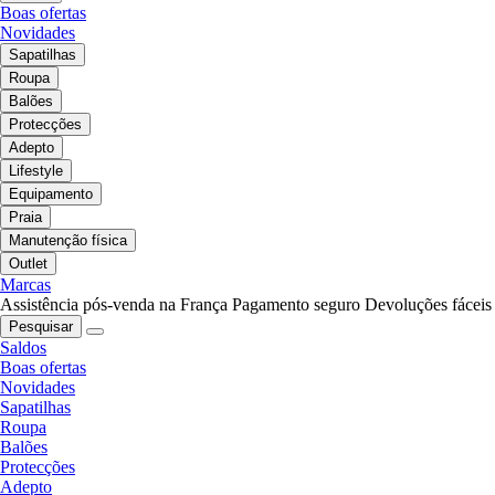
Boas ofertas
Novidades
Sapatilhas
Roupa
Balões
Protecções
Adepto
Lifestyle
Equipamento
Praia
Manutenção física
Outlet
Marcas
Assistência pós-venda na França
Pagamento seguro
Devoluções fáceis
Pesquisar
Saldos
Boas ofertas
Novidades
Sapatilhas
Roupa
Balões
Protecções
Adepto