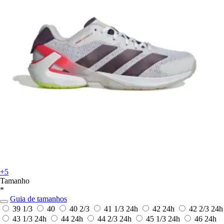
+5
Tamanho
*
Guia de tamanhos
39 1/3
40
40 2/3
41 1/3
24h
42
24h
42 2/3
24h
43 1/3
24h
44
24h
44 2/3
24h
45 1/3
24h
46
24h