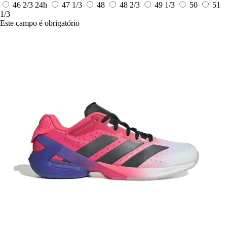
46 2/3
24h
47 1/3
48
48 2/3
49 1/3
50
51
1/3
Este campo é obrigatório