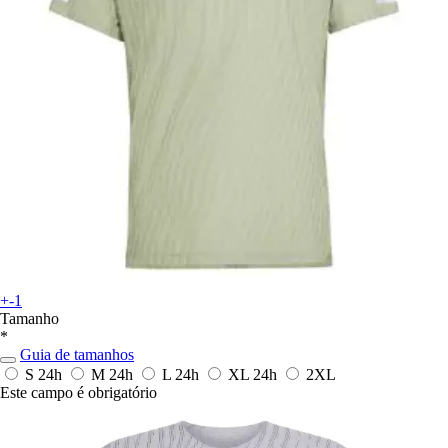
+-1
Tamanho
*
Guia de tamanhos
S
24h
M
24h
L
24h
XL
24h
2XL
Este campo é obrigatório