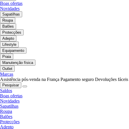
Boas ofertas
Novidades
Sapatilhas
Roupa
Balões
Protecções
Adepto
Lifestyle
Equipamento
Praia
Manutenção física
Outlet
Marcas
Assistência pós-venda na França
Pagamento seguro
Devoluções fáceis
Pesquisar
Saldos
Boas ofertas
Novidades
Sapatilhas
Roupa
Balões
Protecções
Adepto