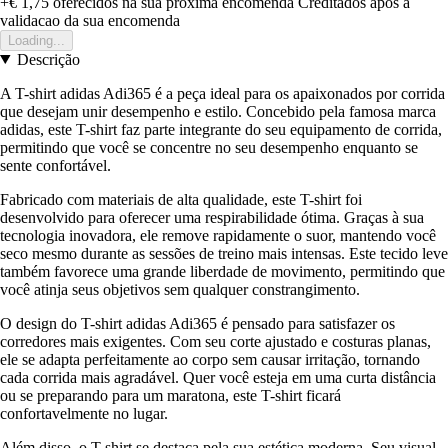
+€ 1,75
oferecidos na sua proxima encomenda
Creditados apos a
validacao da sua encomenda
Loading...
Descrição
A T-shirt adidas Adi365 é a peça ideal para os apaixonados por corrida
que desejam unir desempenho e estilo. Concebido pela famosa marca
adidas, este T-shirt faz parte integrante do seu equipamento de corrida,
permitindo que você se concentre no seu desempenho enquanto se
sente confortável.
Fabricado com materiais de alta qualidade, este T-shirt foi
desenvolvido para oferecer uma respirabilidade ótima. Graças à sua
tecnologia inovadora, ele remove rapidamente o suor, mantendo você
seco mesmo durante as sessões de treino mais intensas. Este tecido leve
também favorece uma grande liberdade de movimento, permitindo que
você atinja seus objetivos sem qualquer constrangimento.
O design do T-shirt adidas Adi365 é pensado para satisfazer os
corredores mais exigentes. Com seu corte ajustado e costuras planas,
ele se adapta perfeitamente ao corpo sem causar irritação, tornando
cada corrida mais agradável. Quer você esteja em uma curta distância
ou se preparando para um maratona, este T-shirt ficará
confortavelmente no lugar.
Além disso, o T-shirt se destaca pela sua estética moderna. Seu visual