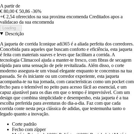
A partir de
€ 80,00
€ 50,86
-36%
+€ 2,54
oferecidos na sua proxima encomenda
Creditados apos a
validacao da sua encomenda
Loading...
Descrição
A jaqueta de corrida Iconique adi365 é a aliada perfeita dos corredores.
Concebida para aqueles que buscam conforto e eficiência, esta jaqueta
é feita com materiais suaves e leves que facilitam a corrida. A
tecnologia Climacool ajuda a manter-te fresco, com fibras de secagem
rápida para uma sensação de pele revitalizada. Além disso, o corte
moderno assegura-te um visual elegante enquanto te concentras na tua
passada. Se és iniciante ou um corredor experiente, esta jaqueta
acompanha-te na tua jornada, com características como um pocket com
fecho para o telemóvel no peito para acesso fácil ao essencial, e um
capuz ajustável para os dias em que o tempo é imprevisível. Com um
design que combina simplicidade e desempenho, esta jaqueta é a tua
escolha preferida para aventuras do dia-a-dia. Faz com que cada
corrida conte nesta peça clássica de adidas, que testemunha tanto o
legado quanto a inovação.
Corte padrão
Fecho com zípper