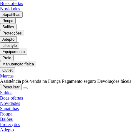
Boas ofertas
Novidades
Sapatilhas
Roupa
Balões
Protecções
Adepto
Lifestyle
Equipamento
Praia
Manutenção física
Outlet
Marcas
Assistência pós-venda na França
Pagamento seguro
Devoluções fáceis
Pesquisar
Saldos
Boas ofertas
Novidades
Sapatilhas
Roupa
Balões
Protecções
Adepto