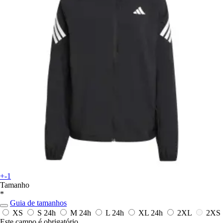
+-1
Tamanho
*
Guia de tamanhos
XS
S
24h
M
24h
L
24h
XL
24h
2XL
2XS
Este campo é obrigatório