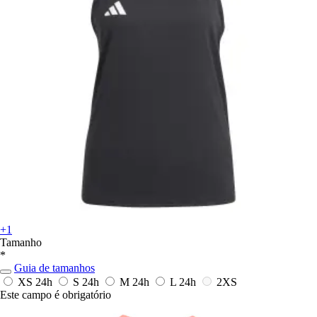
+1
Tamanho
*
Guia de tamanhos
XS
24h
S
24h
M
24h
L
24h
2XS
Este campo é obrigatório