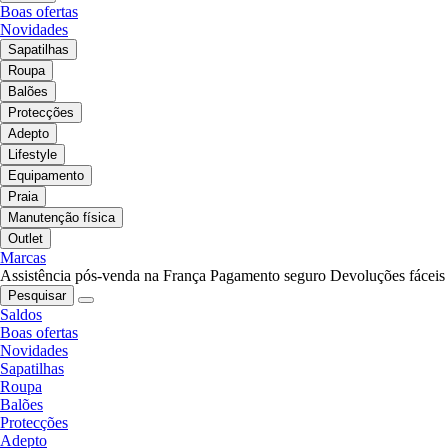
Boas ofertas
Novidades
Sapatilhas
Roupa
Balões
Protecções
Adepto
Lifestyle
Equipamento
Praia
Manutenção física
Outlet
Marcas
Assistência pós-venda na França
Pagamento seguro
Devoluções fáceis
Pesquisar
Saldos
Boas ofertas
Novidades
Sapatilhas
Roupa
Balões
Protecções
Adepto