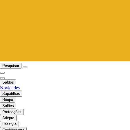
Pesquisar
Saldos
Novidades
Sapatilhas
Roupa
Balões
Protecções
Adepto
Lifestyle