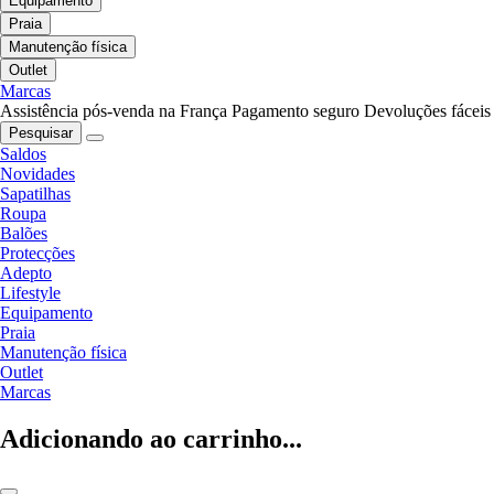
Equipamento
Praia
Manutenção física
Outlet
Marcas
Assistência pós-venda na França
Pagamento seguro
Devoluções fáceis
Pesquisar
Saldos
Novidades
Sapatilhas
Roupa
Balões
Protecções
Adepto
Lifestyle
Equipamento
Praia
Manutenção física
Outlet
Marcas
Adicionando ao carrinho...