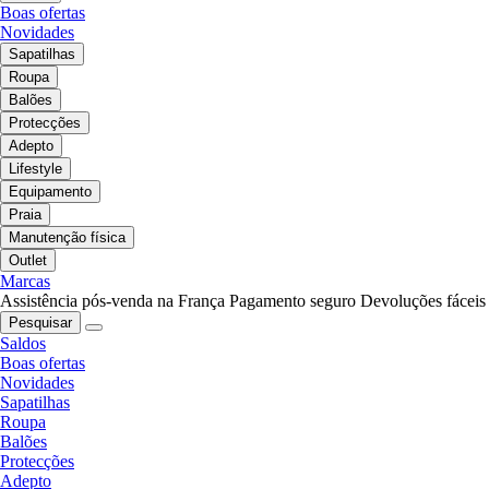
Boas ofertas
Novidades
Sapatilhas
Roupa
Balões
Protecções
Adepto
Lifestyle
Equipamento
Praia
Manutenção física
Outlet
Marcas
Assistência pós-venda na França
Pagamento seguro
Devoluções fáceis
Pesquisar
Saldos
Boas ofertas
Novidades
Sapatilhas
Roupa
Balões
Protecções
Adepto