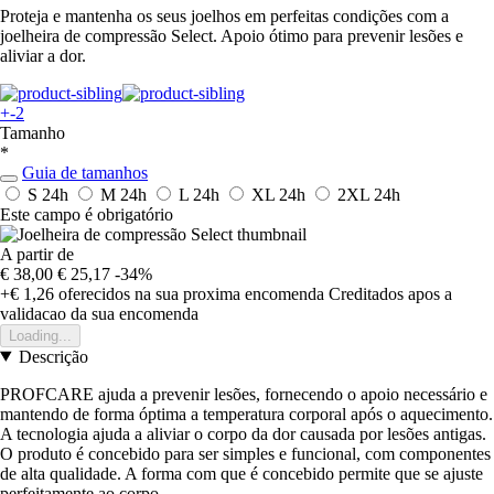
Proteja e mantenha os seus joelhos em perfeitas condições com a
joelheira de compressão Select. Apoio ótimo para prevenir lesões e
aliviar a dor.
+-2
Tamanho
*
Guia de tamanhos
S
24h
M
24h
L
24h
XL
24h
2XL
24h
Este campo é obrigatório
A partir de
€ 38,00
€ 25,17
-34%
+€ 1,26
oferecidos na sua proxima encomenda
Creditados apos a
validacao da sua encomenda
Loading...
Descrição
PROFCARE ajuda a prevenir lesões, fornecendo o apoio necessário e
mantendo de forma óptima a temperatura corporal após o aquecimento.
A tecnologia ajuda a aliviar o corpo da dor causada por lesões antigas.
O produto é concebido para ser simples e funcional, com componentes
de alta qualidade. A forma com que é concebido permite que se ajuste
perfeitamente ao corpo.