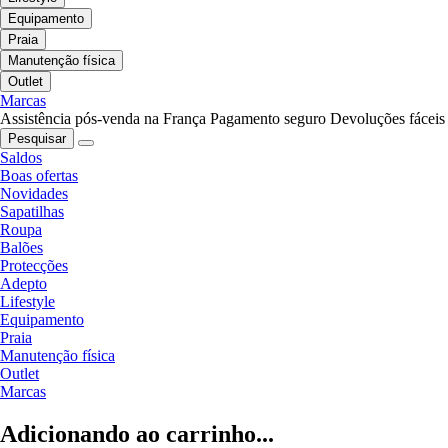
Equipamento
Praia
Manutenção física
Outlet
Marcas
Assistência pós-venda na França
Pagamento seguro
Devoluções fáceis
Pesquisar
Saldos
Boas ofertas
Novidades
Sapatilhas
Roupa
Balões
Protecções
Adepto
Lifestyle
Equipamento
Praia
Manutenção física
Outlet
Marcas
Adicionando ao carrinho...