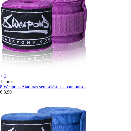
+-3
1 cores
8 Weapons
Ataduras semi-elásticas para pulsos
€ 8,90