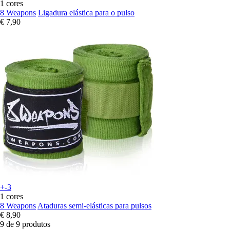
1 cores
8 Weapons
Ligadura elástica para o pulso
€ 7,90
+-3
1 cores
8 Weapons
Ataduras semi-elásticas para pulsos
€ 8,90
9 de 9 produtos