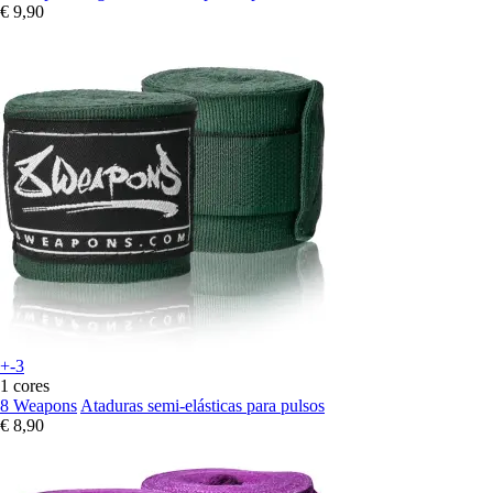
€ 9,90
+-3
1 cores
8 Weapons
Ataduras semi-elásticas para pulsos
€ 8,90