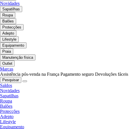
Novidades
Sapatilhas
Roupa
Balões
Protecções
Adepto
Lifestyle
Equipamento
Praia
Manutenção física
Outlet
Marcas
Assistência pós-venda na França
Pagamento seguro
Devoluções fáceis
Pesquisar
Saldos
Novidades
Sapatilhas
Roupa
Balões
Protecções
Adepto
Lifestyle
Equipamento