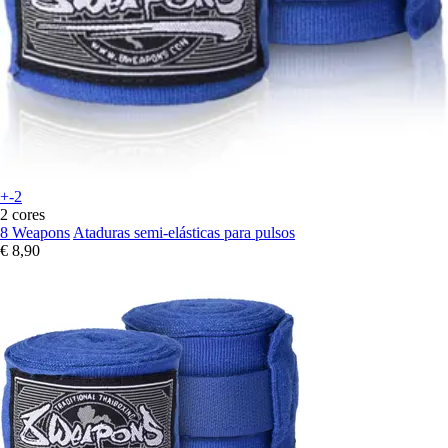
+-2
2 cores
8 Weapons
Ataduras semi-elásticas para pulsos
€ 8,90