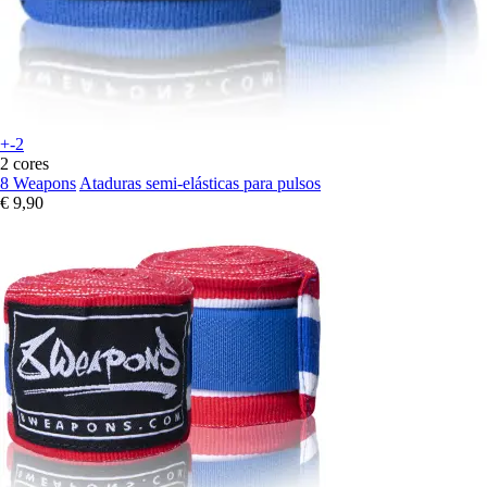
+-2
2 cores
8 Weapons
Ataduras semi-elásticas para pulsos
€ 9,90