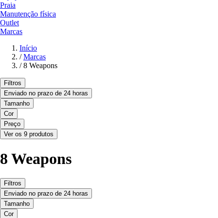
Praia
Manutenção física
Outlet
Marcas
Início
/
Marcas
/
8 Weapons
Filtros
Enviado no prazo de 24 horas
Tamanho
Cor
Preço
Ver os 9 produtos
8 Weapons
Filtros
Enviado no prazo de 24 horas
Tamanho
Cor