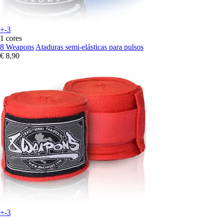
+-3
1 cores
8 Weapons
Ataduras semi-elásticas para pulsos
€ 8,90
+-3