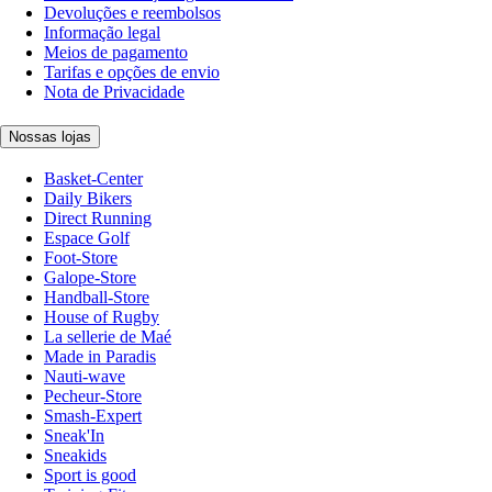
Devoluções e reembolsos
Informação legal
Meios de pagamento
Tarifas e opções de envio
Nota de Privacidade
Nossas lojas
Basket-Center
Daily Bikers
Direct Running
Espace Golf
Foot-Store
Galope-Store
Handball-Store
House of Rugby
La sellerie de Maé
Made in Paradis
Nauti-wave
Pecheur-Store
Smash-Expert
Sneak'In
Sneakids
Sport is good