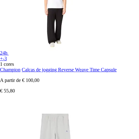
24h
+-3
1 cores
Champion
Calças de jogging Reverse Weave Time Capsule
A partir de
€ 100,00
€ 55,80