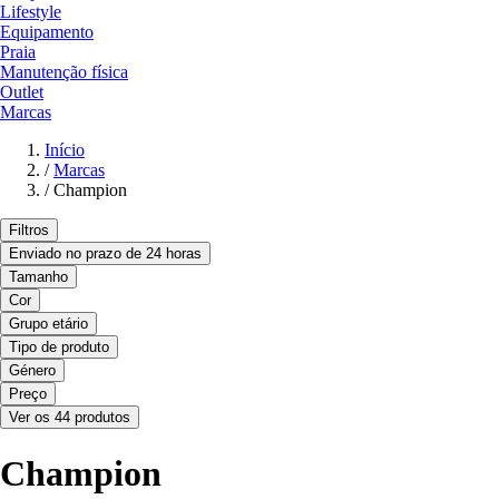
Lifestyle
Equipamento
Praia
Manutenção física
Outlet
Marcas
Início
/
Marcas
/
Champion
Filtros
Enviado no prazo de 24 horas
Tamanho
Cor
Grupo etário
Tipo de produto
Género
Preço
Ver os 44 produtos
Champion