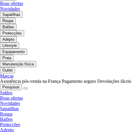
Boas ofertas
Novidades
Sapatilhas
Roupa
Balões
Protecções
Adepto
Lifestyle
Equipamento
Praia
Manutenção física
Outlet
Marcas
Assistência pós-venda na França
Pagamento seguro
Devoluções fáceis
Pesquisar
Saldos
Boas ofertas
Novidades
Sapatilhas
Roupa
Balões
Protecções
Adepto