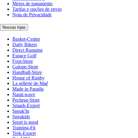
Meios de pagamento
Tarifas e opções de envio
Nota de Privacidade
Nossas lojas
Basket-Center
Daily Bikers
Direct Running
Espace Golf
Foot-Store
Galope-Store
Handball-Store
House of Rugby
La sellerie de Maé
Made in Paradis
Nauti-wave
Pecheur-Store
Smash-Expert
Sneak'In
Sneakids
Sport is good
Training-Fit
Trek-Expert