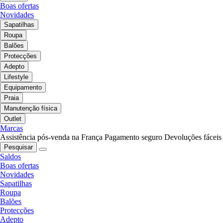
Boas ofertas
Novidades
Sapatilhas
Roupa
Balões
Protecções
Adepto
Lifestyle
Equipamento
Praia
Manutenção física
Outlet
Marcas
Assistência pós-venda na França
Pagamento seguro
Devoluções fáceis
Pesquisar
Saldos
Boas ofertas
Novidades
Sapatilhas
Roupa
Balões
Protecções
Adepto