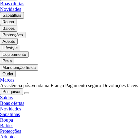
Boas ofertas
Novidades
Sapatilhas
Roupa
Balões
Protecções
Adepto
Lifestyle
Equipamento
Praia
Manutenção física
Outlet
Marcas
Assistência pós-venda na França
Pagamento seguro
Devoluções fáceis
Pesquisar
Saldos
Boas ofertas
Novidades
Sapatilhas
Roupa
Balões
Protecções
Adepto