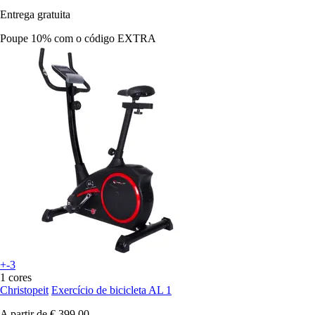
Entrega gratuita
Poupe 10%
com o código
EXTRA
+-3
1 cores
Christopeit
Exercício de bicicleta AL 1
A partir de
€ 399,00