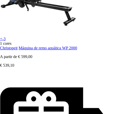
+-3
1 cores
Christopeit
Máquina de remo aquática WP 2000
A partir de
€ 599,00
€ 539,10