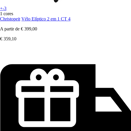
+-3
1 cores
Christopeit
Vélo Elíptico 2 em 1 CT 4
A partir de
€ 399,00
€ 359,10