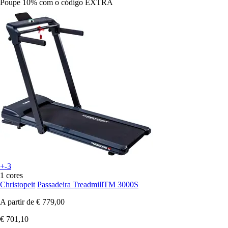
Poupe 10%
com o código
EXTRA
+-3
1 cores
Christopeit
Passadeira TreadmillTM 3000S
A partir de
€ 779,00
€ 701,10