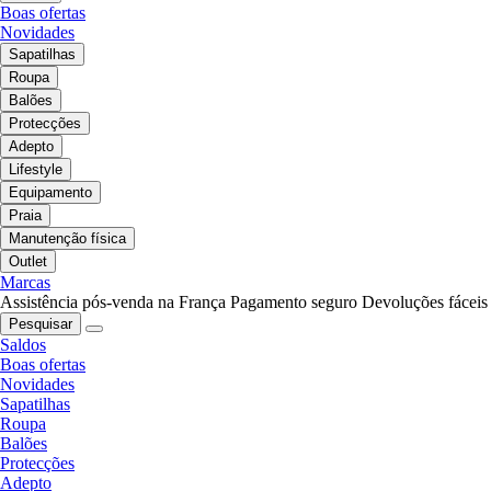
Boas ofertas
Novidades
Sapatilhas
Roupa
Balões
Protecções
Adepto
Lifestyle
Equipamento
Praia
Manutenção física
Outlet
Marcas
Assistência pós-venda na França
Pagamento seguro
Devoluções fáceis
Pesquisar
Saldos
Boas ofertas
Novidades
Sapatilhas
Roupa
Balões
Protecções
Adepto