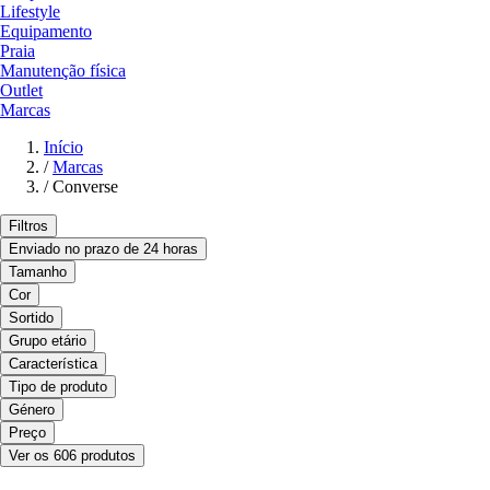
Lifestyle
Equipamento
Praia
Manutenção física
Outlet
Marcas
Início
/
Marcas
/
Converse
Filtros
Enviado no prazo de 24 horas
Tamanho
Cor
Sortido
Grupo etário
Característica
Tipo de produto
Género
Preço
Ver os 606 produtos