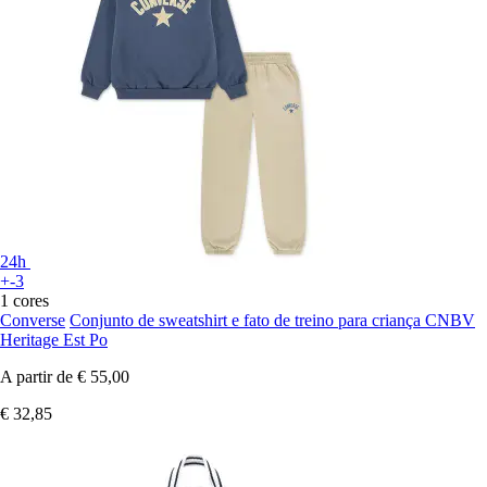
24h
+-3
1 cores
Converse
Conjunto de sweatshirt e fato de treino para criança CNBV
Heritage Est Po
A partir de
€ 55,00
€ 32,85