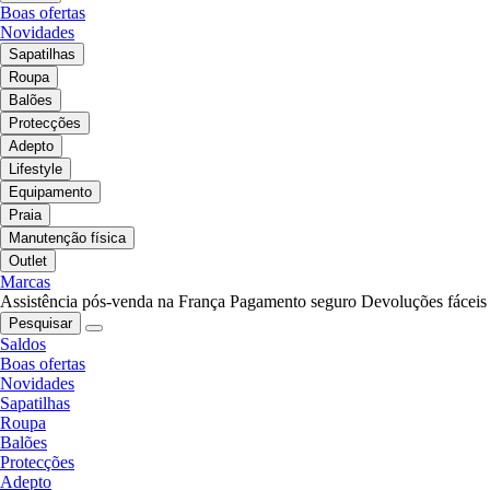
Boas ofertas
Novidades
Sapatilhas
Roupa
Balões
Protecções
Adepto
Lifestyle
Equipamento
Praia
Manutenção física
Outlet
Marcas
Assistência pós-venda na França
Pagamento seguro
Devoluções fáceis
Pesquisar
Saldos
Boas ofertas
Novidades
Sapatilhas
Roupa
Balões
Protecções
Adepto