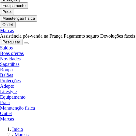
Equipamento
Praia
Manutenção física
Outlet
Marcas
Assistência pós-venda na França
Pagamento seguro
Devoluções fáceis
Pesquisar
Saldos
Boas ofertas
Novidades
Sapatilhas
Roupa
Balões
Protecções
Adepto
Lifestyle
Equipamento
Praia
Manutenção física
Outlet
Marcas
Início
/
Marcas