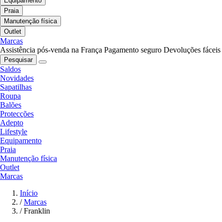
Equipamento
Praia
Manutenção física
Outlet
Marcas
Assistência pós-venda na França
Pagamento seguro
Devoluções fáceis
Pesquisar
Saldos
Novidades
Sapatilhas
Roupa
Balões
Protecções
Adepto
Lifestyle
Equipamento
Praia
Manutenção física
Outlet
Marcas
Início
/
Marcas
/
Franklin