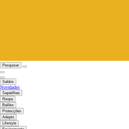
Pesquisar
Saldos
Novidades
Sapatilhas
Roupa
Balões
Protecções
Adepto
Lifestyle