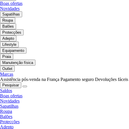
Boas ofertas
Novidades
Sapatilhas
Roupa
Balões
Protecções
Adepto
Lifestyle
Equipamento
Praia
Manutenção física
Outlet
Marcas
Assistência pós-venda na França
Pagamento seguro
Devoluções fáceis
Pesquisar
Saldos
Boas ofertas
Novidades
Sapatilhas
Roupa
Balões
Protecções
Adepto