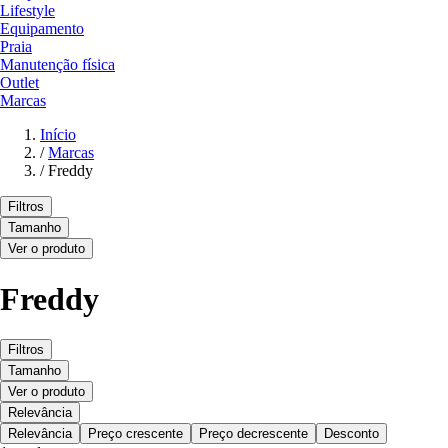
Lifestyle
Equipamento
Praia
Manutenção física
Outlet
Marcas
Início
/
Marcas
/
Freddy
Filtros
Tamanho
Ver o produto
Freddy
Filtros
Tamanho
Ver o produto
Relevância
Relevância
Preço crescente
Preço decrescente
Desconto